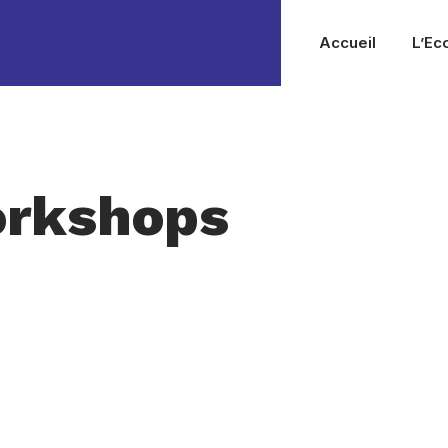
Accueil
L’Ec
orkshops