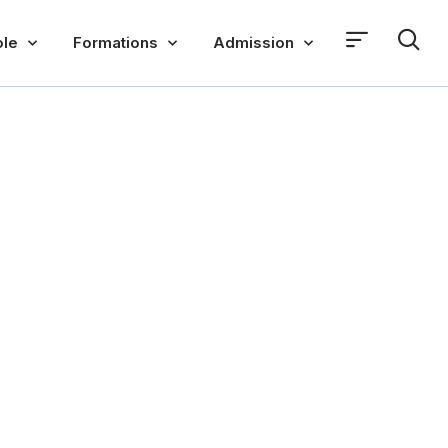
ole
Formations
Admission
arfumerie