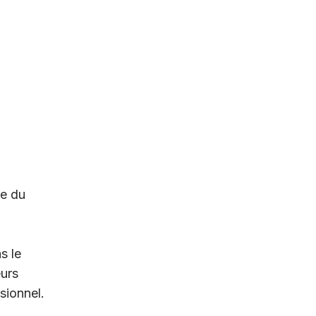
re du
s le
eurs
sionnel.