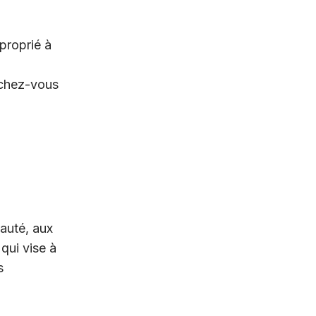
proprié à
ochez-vous
auté, aux
qui vise à
s