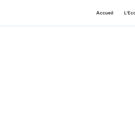
Accueil
L’Ec
ue Cosmétique P